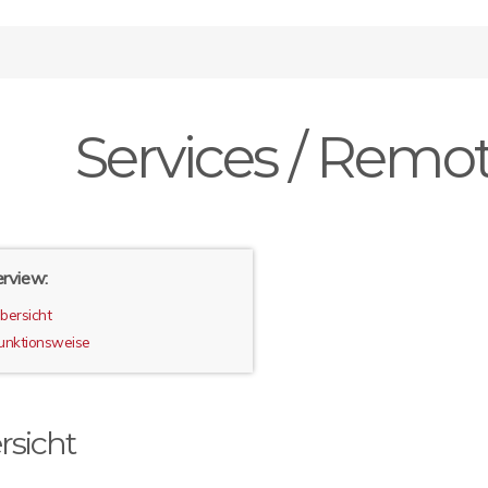
Services / Remo
rview:
bersicht
unktionsweise
rsicht