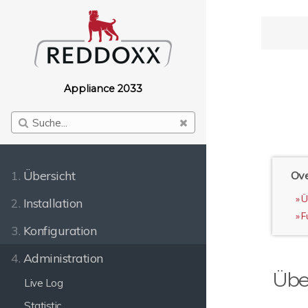
Appliance 2033
1.
Übersicht
Ove
Ü
2.
Installation
F
3.
Konfiguration
4.
Administration
Übe
Live Log
Statistic