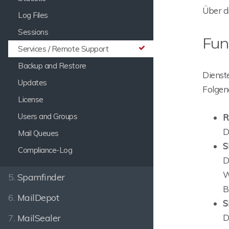
Über d
Log Files
Sessions
Fun
Services / Remote Support
Backup and Restore
Dienst
Updates
Folgen
License
Users and Groups
R
D
Mail Queues
S
Compliance-Log
D
W
5.
Spamfinder
B
6.
MailDepot
S
D
7.
MailSealer