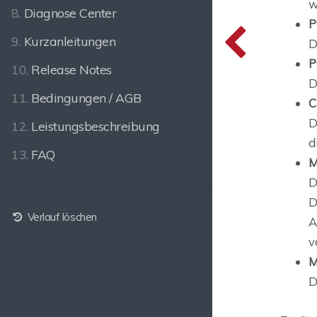
w
8.
Diagnose Center
P
9.
Kurzanleitungen
D
P
10.
Release Notes
D
11.
Bedingungen / AGB
C
D
12.
Leistungsbeschreibung
d
13.
FAQ
M
D
D
Verlauf löschen
A
v
M
D