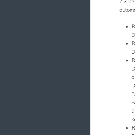
Zusätz
automa
R
D
R
D
R
D
o
D
R
B
ü
k
R