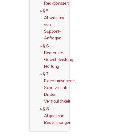
Reaktionszeit
§ 5
Abwicklung
von
Support-
Anfragen
§ 6
Begrenzte
Gewährleistung,
Haftung
§ 7
Eigentumsrechte,
Schutzrechte
Dritter,
Vertraulichkeit
§ 8
Allgemeine
Bestimmungen